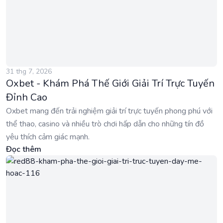
31 thg 7, 2026
Oxbet - Khám Phá Thế Giới Giải Trí Trực Tuyến
Đỉnh Cao
Oxbet mang đến trải nghiệm giải trí trực tuyến phong phú với
thể thao, casino và nhiều trò chơi hấp dẫn cho những tín đồ
yêu thích cảm giác mạnh.
Đọc thêm