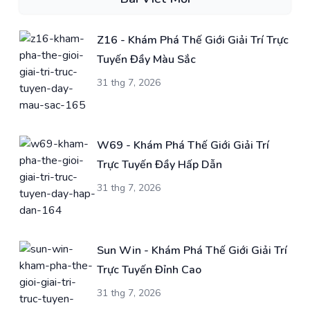
Z16 - Khám Phá Thế Giới Giải Trí Trực
Tuyến Đầy Màu Sắc
31 thg 7, 2026
W69 - Khám Phá Thế Giới Giải Trí
Trực Tuyến Đầy Hấp Dẫn
31 thg 7, 2026
Sun Win - Khám Phá Thế Giới Giải Trí
Trực Tuyến Đỉnh Cao
31 thg 7, 2026