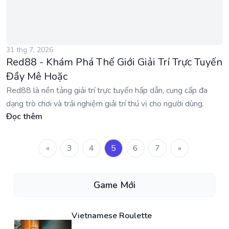
31 thg 7, 2026
Red88 - Khám Phá Thế Giới Giải Trí Trực Tuyến
Đầy Mê Hoặc
Red88 là nền tảng giải trí trực tuyến hấp dẫn, cung cấp đa
dạng trò chơi và trải nghiệm giải trí thú vị cho người dùng.
Đọc thêm
«
3
4
5
6
7
»
Game Mới
Vietnamese Roulette