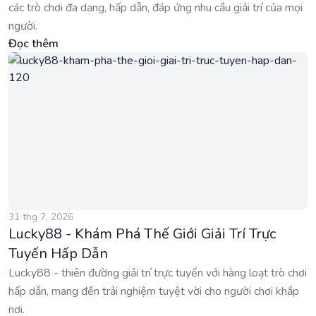
các trò chơi đa dạng, hấp dẫn, đáp ứng nhu cầu giải trí của mọi
người.
Đọc thêm
31 thg 7, 2026
Lucky88 - Khám Phá Thế Giới Giải Trí Trực
Tuyến Hấp Dẫn
Lucky88 - thiên đường giải trí trực tuyến với hàng loạt trò chơi
hấp dẫn, mang đến trải nghiệm tuyệt vời cho người chơi khắp
nơi.