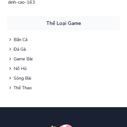
Thể Loại Game
Bắn Cá
Đá Gà
Game Bài
Nổ Hũ
Sòng Bài
Thể Thao