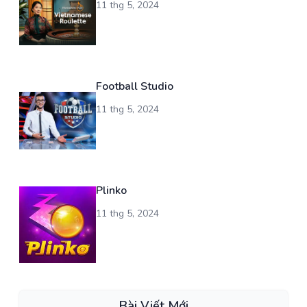
11 thg 5, 2024
Football Studio
11 thg 5, 2024
Plinko
11 thg 5, 2024
Bài Viết Mới