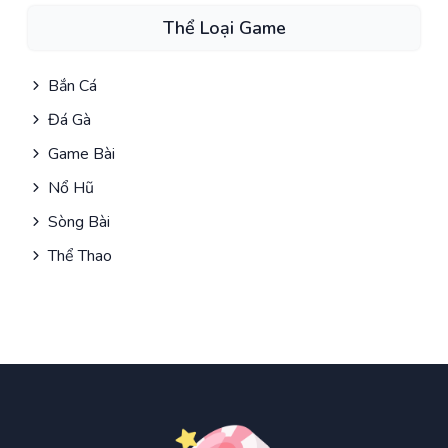
Thể Loại Game
Bắn Cá
Đá Gà
Game Bài
Nổ Hũ
Sòng Bài
Thể Thao