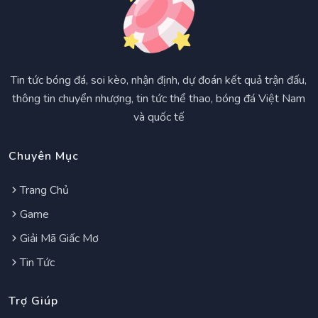
Tin tức bóng đá, soi kèo, nhận định, dự đoán kết quả trận đấu,
thông tin chuyển nhượng, tin tức thể thao, bóng đá Việt Nam
và quốc tế
Chuyên Mục
Trang Chủ
Game
Giải Mã Giấc Mơ
Tin Tức
Trợ Giúp