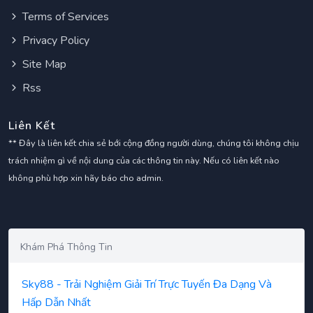
Terms of Services
Privacy Policy
Site Map
Rss
Liên Kết
** Đây là liên kết chia sẻ bới cộng đồng người dùng, chúng tôi không chịu
trách nhiệm gì về nội dung của các thông tin này. Nếu có liên kết nào
không phù hợp xin hãy báo cho admin.
Khám Phá Thông Tin
Sky88 - Trải Nghiệm Giải Trí Trực Tuyến Đa Dạng Và
Hấp Dẫn Nhất