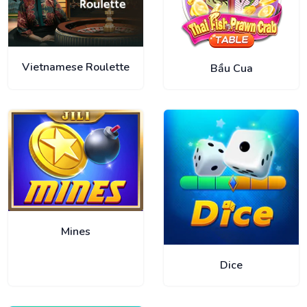
Vietnamese Roulette
Bầu Cua
Mines
Dice