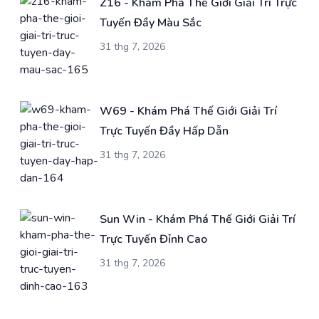
Z16 - Khám Phá Thế Giới Giải Trí Trực
Tuyến Đầy Màu Sắc
31 thg 7, 2026
W69 - Khám Phá Thế Giới Giải Trí
Trực Tuyến Đầy Hấp Dẫn
31 thg 7, 2026
Sun Win - Khám Phá Thế Giới Giải Trí
Trực Tuyến Đỉnh Cao
31 thg 7, 2026