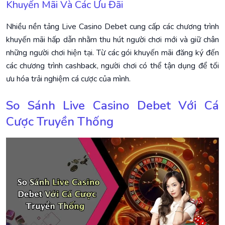
Khuyến Mãi Và Các Ưu Đãi
Nhiều nền tảng Live Casino Debet cung cấp các chương trình
khuyến mãi hấp dẫn nhằm thu hút người chơi mới và giữ chân
những người chơi hiện tại. Từ các gói khuyến mãi đăng ký đến
các chương trình cashback, người chơi có thể tận dụng để tối
ưu hóa trải nghiệm cá cược của mình.
So Sánh Live Casino Debet Với Cá
Cược Truyền Thống