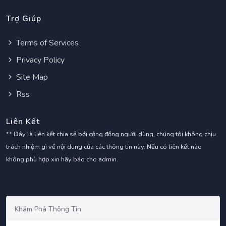
Trợ Giúp
Terms of Services
Privacy Policy
Site Map
Rss
Liên Kết
** Đây là liên kết chia sẻ bới cộng đồng người dùng, chúng tôi không chịu
trách nhiệm gì về nội dung của các thông tin này. Nếu có liên kết nào
không phù hợp xin hãy báo cho admin.
Khám Phá Thông Tin